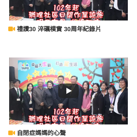
禮讚30 淬礪樸實 30周年紀錄片
自閉症媽媽的心聲