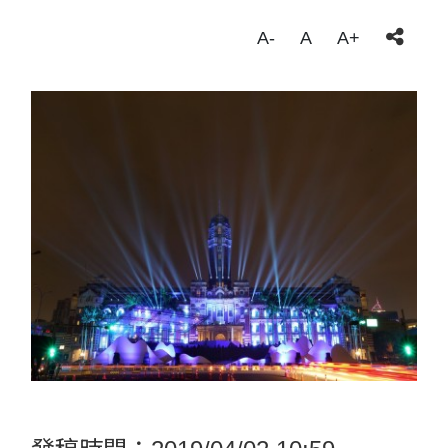
A-
A
A+