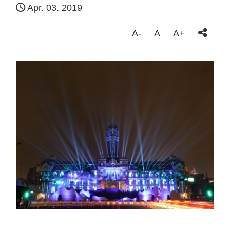
Apr. 03. 2019
A-
A
A+