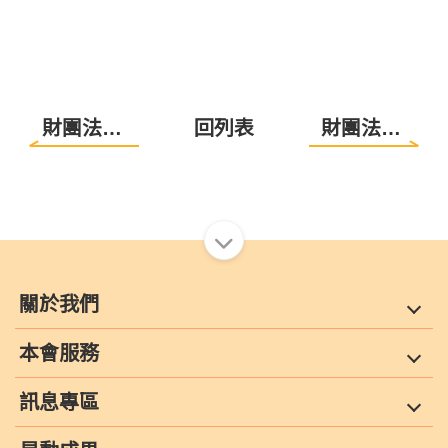
財團法人中華民國自閉症基金會-518038捐款台灣大哥大捐款中國信託(新)
回列表
財團法人中華民國自閉症基金會-全家Famiport
關於我們
本會服務
訊息專區